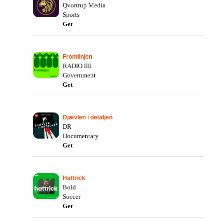
Qvortrup Media
Sports
Get
Frontlinjen
RADIO IIII
Government
Get
Djævlen i detaljen
DR
Documentary
Get
Hattrick
Bold
Soccer
Get