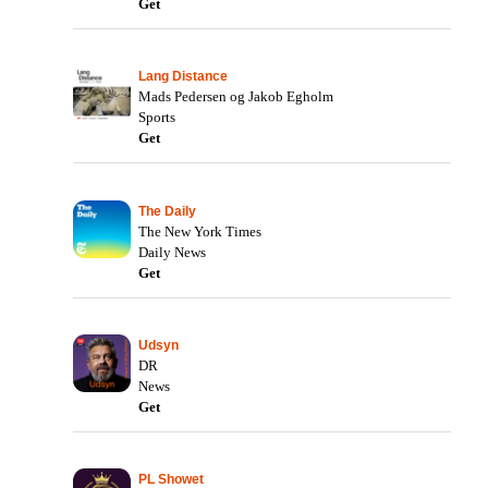
Get
Lang Distance
Mads Pedersen og Jakob Egholm
Sports
Get
The Daily
The New York Times
Daily News
Get
Udsyn
DR
News
Get
PL Showet