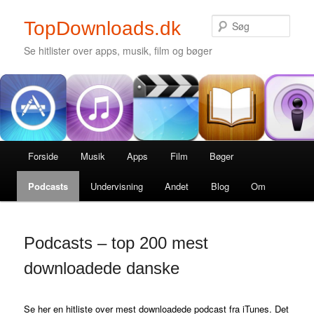
Søg
TopDownloads.dk
Se hitlister over apps, musik, film og bøger
Secondary menu
Fortsæt til primært indhold
Fortsæt til sekundært indhold
Hovedmenu
Forside
Fortsæt til primært indhold
Fortsæt til sekundært indhold
Musik
Apps
Film
Bøger
Podcasts
Undervisning
Andet
Blog
Om
Podcasts – top 200 mest
downloadede danske
Se her en hitliste over mest downloadede podcast fra iTunes. Det