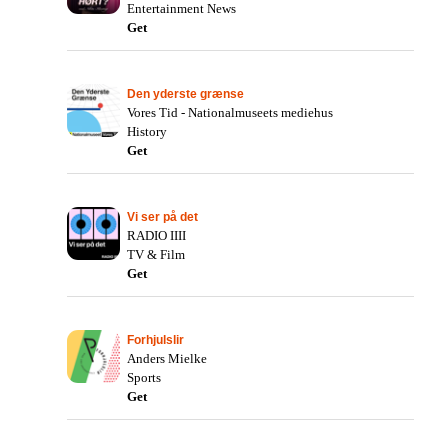
Entertainment News
Get
Den yderste grænse
Vores Tid - Nationalmuseets mediehus
History
Get
Vi ser på det
RADIO IIII
TV & Film
Get
Forhjulslir
Anders Mielke
Sports
Get