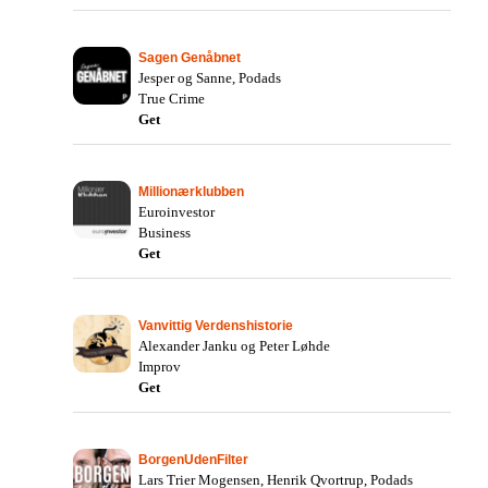
Sagen Genåbnet
Jesper og Sanne, Podads
True Crime
Get
Millionærklubben
Euroinvestor
Business
Get
Vanvittig Verdenshistorie
Alexander Janku og Peter Løhde
Improv
Get
BorgenUdenFilter
Lars Trier Mogensen, Henrik Qvortrup, Podads