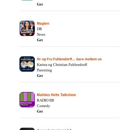
Get
Magten
DR
News
Get
Hr og Fru Fuhlendorff… bare mellem os
Karina og Christian Fuhlendorff
Parenting
Get
Mathias Helts Talkshow
RADIO IIII
Comedy
Get