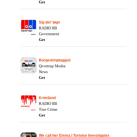
Get
Sig det' løgn
RADIO IIII
Government
Get
BorgenUnplugged
Qvortrup Media
News
Get
Krimiland
RADIO IIII
True Crime
Get
We call her Emma | Tortoise Investigates