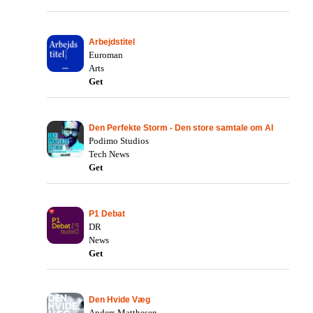
Arbejdstitel
Euroman
Arts
Get
Den Perfekte Storm - Den store samtale om AI
Podimo Studios
Tech News
Get
P1 Debat
DR
News
Get
Den Hvide Væg
Anders Matthesen