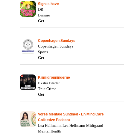
Signes have
DR
Leisure
Get
Copenhagen Sundays
Copenhagen Sundays
Sports
Get
Krimidronningerne
Ekstra Bladet
True Crime
Get
Vores Mentale Sundhed - En Mind Care
Collective Podcast
Lea Hellmann, Lea Hellmann Midtgaard
Mental Health