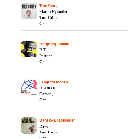
True Story
Martin Hylander
True Crime
Get
Borgerlig Tabloid
B.T.
Politics
Get
Langt fra løgnen
RADIO IIII
Comedy
Get
Danske Drabssager
Rayo
True Crime
Get