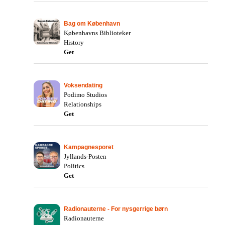
Bag om København
Københavns Biblioteker
History
Get
Voksendating
Podimo Studios
Relationships
Get
Kampagnesporet
Jyllands-Posten
Politics
Get
Radionauterne - For nysgerrige børn
Radionauterne